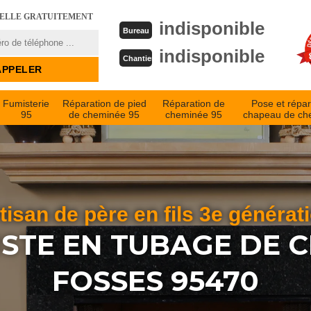
PELLE GRATUITEMENT
indisponible
Bureau
indisponible
Chantier
Fumisterie
Réparation de pied
Réparation de
Pose et répar
95
de cheminée 95
cheminée 95
chapeau de ch
tisan de père en fils 3e générat
ISTE EN TUBAGE DE 
FOSSES 95470