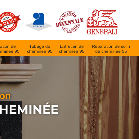
ation de
Tubage de
Entretien de
Réparation de solin
eminée 95
cheminée 95
cheminée 95
de cheminée 95
ion
CHEMINÉE