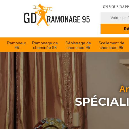
ON VOUS RAP
Ramoneur
Ramonage de
Débistrage de
Scellement de
95
cheminée 95
cheminée 95
cheminée 95
Ar
SPÉCIAL