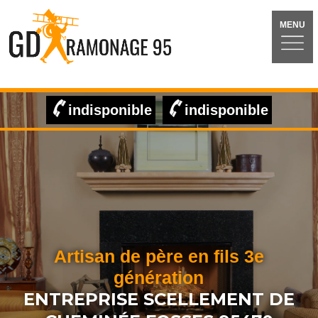
MENU
indisponible
indisponible
Artisan de père en fils 3e
génération
ENTREPRISE SCELLEMENT DE