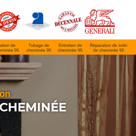
ation de
Tubage de
Entretien de
Réparation de solin
eminée 95
cheminée 95
cheminée 95
de cheminée 95
ion
 CHEMINÉE