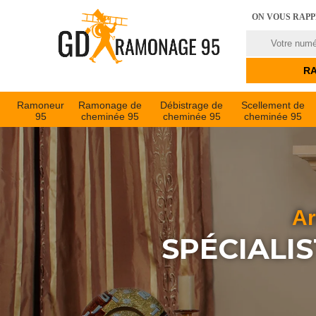
ON VOUS RAP
Ramoneur
Ramonage de
Débistrage de
Scellement de
95
cheminée 95
cheminée 95
cheminée 95
Ar
SPÉCIALI