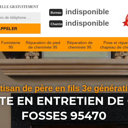
PELLE GRATUITEMENT
indisponible
Bureau
indisponible
Chantier
Fumisterie
Réparation de pied
Réparation de
Pose et répar
95
de cheminée 95
cheminée 95
chapeau de ch
tisan de père en fils 3e générat
STE EN ENTRETIEN DE
FOSSES 95470