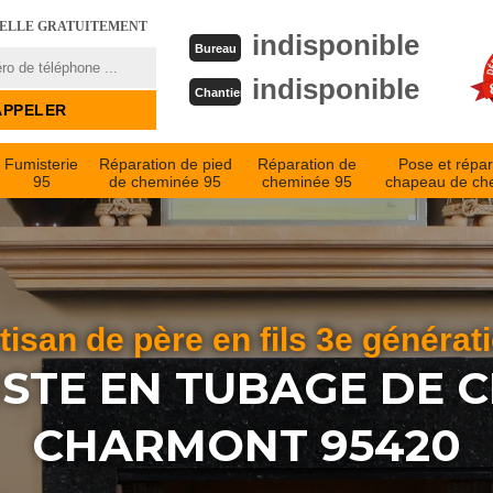
PELLE GRATUITEMENT
indisponible
Bureau
indisponible
Chantier
Fumisterie
Réparation de pied
Réparation de
Pose et répar
95
de cheminée 95
cheminée 95
chapeau de ch
tisan de père en fils 3e générat
ISTE EN TUBAGE DE 
CHARMONT 95420