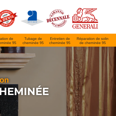
ation de
Tubage de
Entretien de
Réparation de solin
eminée 95
cheminée 95
cheminée 95
de cheminée 95
ion
CHEMINÉE