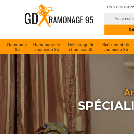
ON VOUS RAP
Ramoneur
Ramonage de
Débistrage de
Scellement de
95
cheminée 95
cheminée 95
cheminée 95
Ar
SPÉCIAL