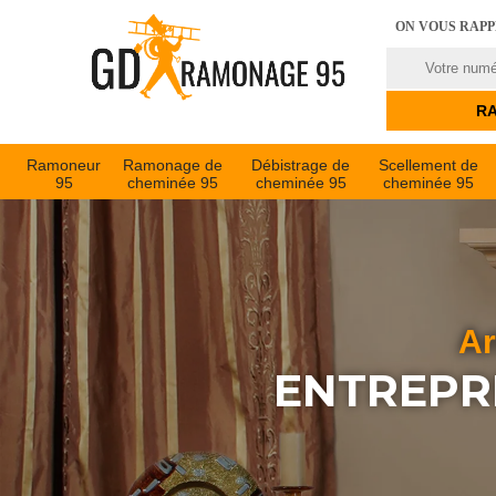
ON VOUS RAP
Ramoneur
Ramonage de
Débistrage de
Scellement de
95
cheminée 95
cheminée 95
cheminée 95
Ar
ENTREPR