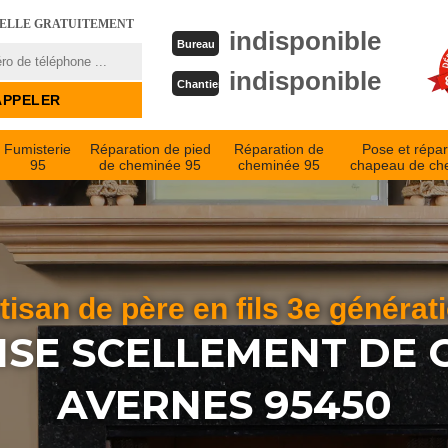
PELLE GRATUITEMENT
indisponible
Bureau
indisponible
Chantier
Fumisterie
Réparation de pied
Réparation de
Pose et répar
95
de cheminée 95
cheminée 95
chapeau de ch
tisan de père en fils 3e générat
ISE SCELLEMENT DE 
AVERNES 95450