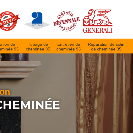
ation de
Tubage de
Entretien de
Réparation de solin
eminée 95
cheminée 95
cheminée 95
de cheminée 95
ion
CHEMINÉE