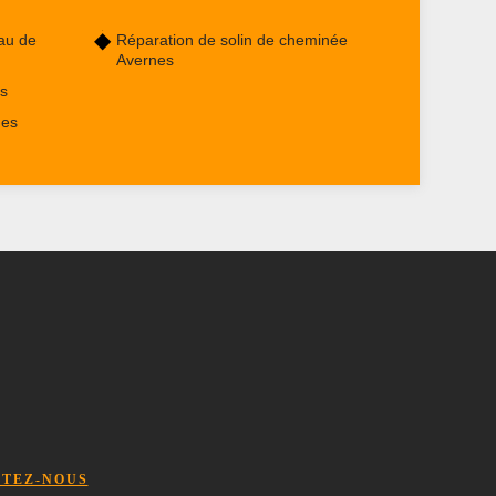
au de
Réparation de solin de cheminée
Avernes
s
nes
TEZ-NOUS