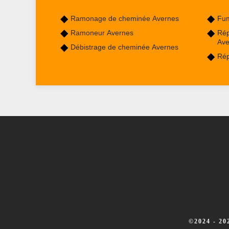
Ramonage de cheminée Avernes
Fum
Ramoneur Avernes
Rép
Ave
Débistrage de cheminée Avernes
Rép
©2024 - 2