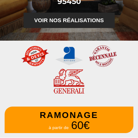
95450
VOIR NOS RÉALISATIONS
RAMONAGE
60€
à partir de