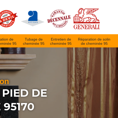
ation de
Tubage de
Entretien de
Réparation de solin
eminée 95
cheminée 95
cheminée 95
de cheminée 95
ion
 PIED DE
 95170