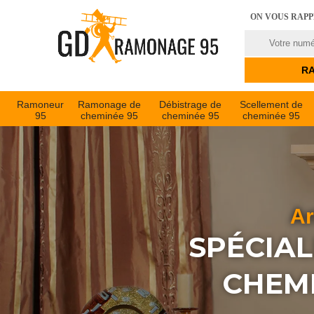
ON VOUS RAP
Ramoneur
Ramonage de
Débistrage de
Scellement de
95
cheminée 95
cheminée 95
cheminée 95
Ar
SPÉCIAL
CHEMI