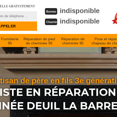
PELLE GRATUITEMENT
indisponible
Bureau
indisponible
Chantier
Fumisterie
Réparation de pied
Réparation de
Pose et répar
95
de cheminée 95
cheminée 95
chapeau de ch
tisan de père en fils 3e générat
ISTE EN RÉPARATION
NÉE DEUIL LA BARRE