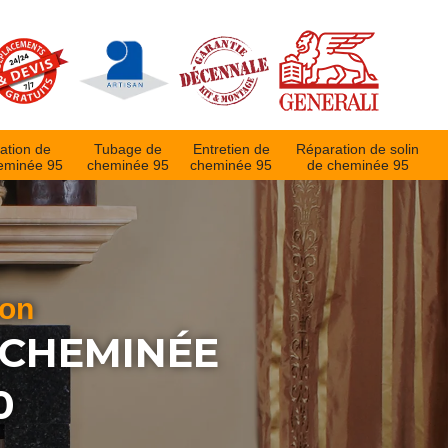
ation de
Tubage de
Entretien de
Réparation de solin
eminée 95
cheminée 95
cheminée 95
de cheminée 95
ion
 CHEMINÉE
0