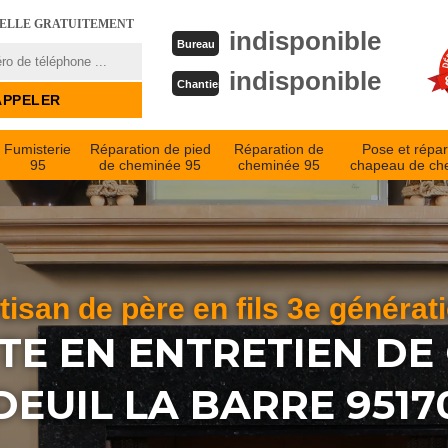
PELLE GRATUITEMENT
indisponible
Bureau
indisponible
Chantier
Fumisterie
Réparation de pied
Réparation de
Pose et répar
95
de cheminée 95
cheminée 95
chapeau de ch
tisan de père en fils 3e générat
STE EN ENTRETIEN DE
DEUIL LA BARRE 9517