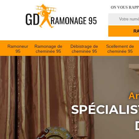
ON VOUS RAP
Ramoneur
Ramonage de
Débistrage de
Scellement de
95
cheminée 95
cheminée 95
cheminée 95
Ar
SPÉCIALI