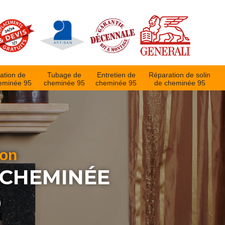
ation de
Tubage de
Entretien de
Réparation de solin
eminée 95
cheminée 95
cheminée 95
de cheminée 95
ion
 CHEMINÉE
0