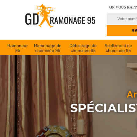
ON VOUS RAP
Ramoneur
Ramonage de
Débistrage de
Scellement de
95
cheminée 95
cheminée 95
cheminée 95
Ar
SPÉCIALI