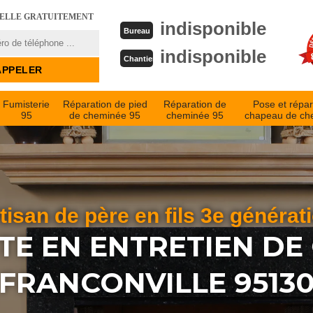
PELLE GRATUITEMENT
indisponible
Bureau
indisponible
Chantier
Fumisterie
Réparation de pied
Réparation de
Pose et répar
95
de cheminée 95
cheminée 95
chapeau de ch
tisan de père en fils 3e générat
STE EN ENTRETIEN DE
FRANCONVILLE 9513