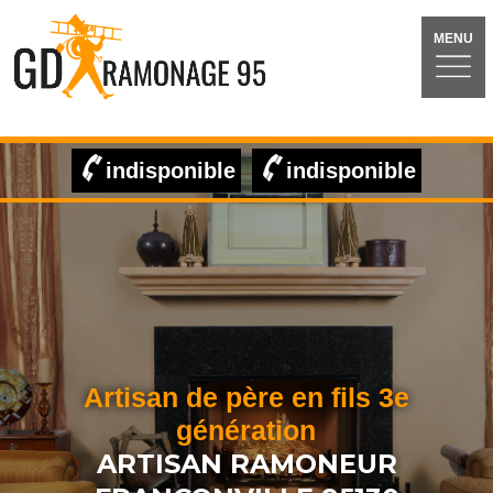
MENU
indisponible
indisponible
Artisan de père en fils 3e
génération
ARTISAN RAMONEUR