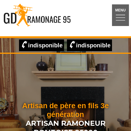
MENU
indisponible
indisponible
Artisan de père en fils 3e
génération
ARTISAN RAMONEUR