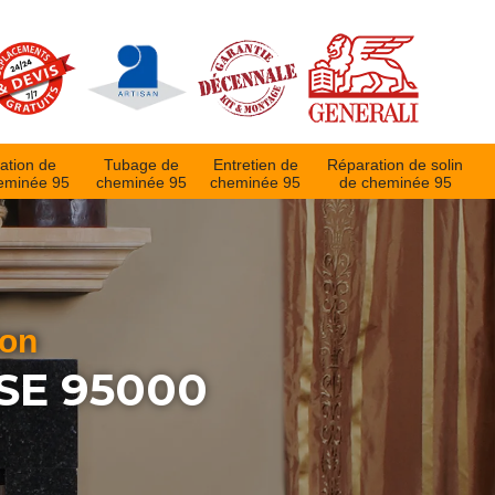
ation de
Tubage de
Entretien de
Réparation de solin
eminée 95
cheminée 95
cheminée 95
de cheminée 95
ion
SE 95000