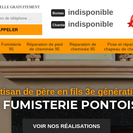
PELLE GRATUITEMENT
indisponible
Bureau
indisponible
Chantier
Fumisterie
Réparation de pied
Réparation de
Pose et répar
95
de cheminée 95
cheminée 95
chapeau de ch
tisan de père en fils 3e générat
 FUMISTERIE PONTOI
VOIR NOS RÉALISATIONS