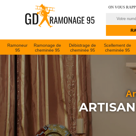
ON VOUS RAP
Ramoneur
Ramonage de
Débistrage de
Scellement de
95
cheminée 95
cheminée 95
cheminée 95
Ar
ARTISAN