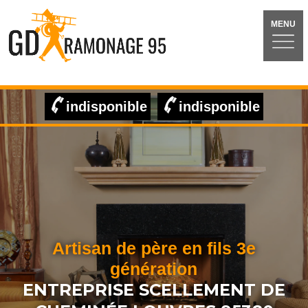
MENU
indisponible
indisponible
Artisan de père en fils 3e
génération
ENTREPRISE SCELLEMENT DE