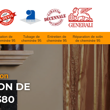
ation de
Tubage de
Entretien de
Réparation de solin
eminée 95
cheminée 95
cheminée 95
de cheminée 95
ion
ON DE
380