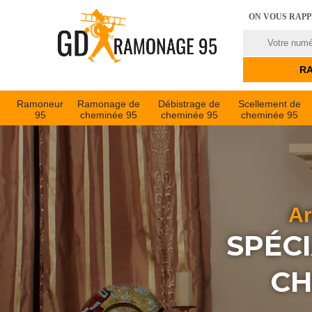
ON VOUS RAP
Ramoneur
Ramonage de
Débistrage de
Scellement de
95
cheminée 95
cheminée 95
cheminée 95
Ar
SPÉC
CH