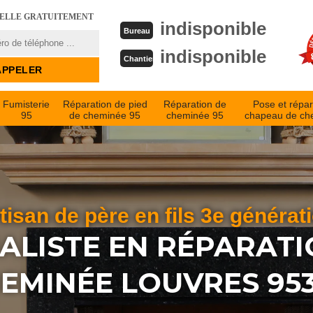
PELLE GRATUITEMENT
indisponible
Bureau
indisponible
Chantier
Fumisterie
Réparation de pied
Réparation de
Pose et répar
95
de cheminée 95
cheminée 95
chapeau de ch
tisan de père en fils 3e générat
IALISTE EN RÉPARATI
EMINÉE LOUVRES 95