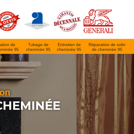
ation de
Tubage de
Entretien de
Réparation de solin
eminée 95
cheminée 95
cheminée 95
de cheminée 95
ion
CHEMINÉE