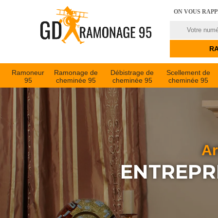
ON VOUS RAP
Ramoneur
Ramonage de
Débistrage de
Scellement de
95
cheminée 95
cheminée 95
cheminée 95
Ar
ENTREPR