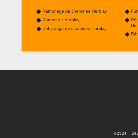
Ramonage de cheminée Herblay
Fum
Ramoneur Herblay
Rép
Her
Débistrage de cheminée Herblay
Rép
©2024 - 2