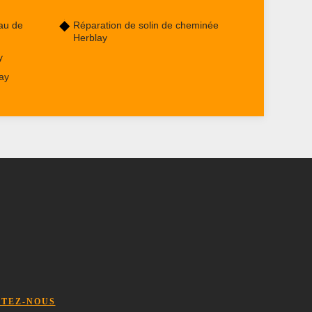
au de
Réparation de solin de cheminée
Herblay
y
ay
TEZ-NOUS