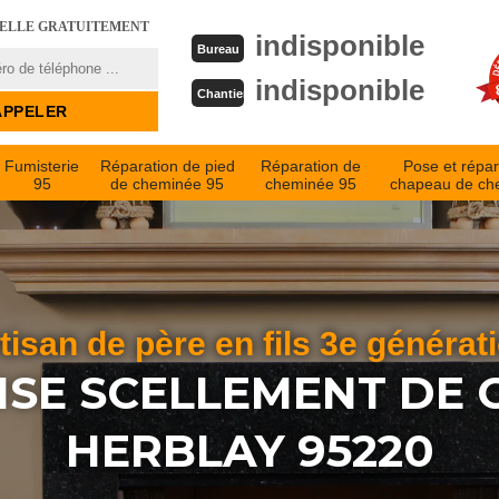
PELLE GRATUITEMENT
indisponible
Bureau
indisponible
Chantier
Fumisterie
Réparation de pied
Réparation de
Pose et répar
95
de cheminée 95
cheminée 95
chapeau de ch
tisan de père en fils 3e générat
ISE SCELLEMENT DE 
HERBLAY 95220