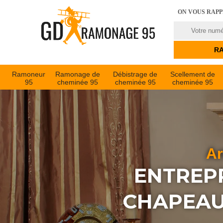
ON VOUS RAP
Ramoneur
Ramonage de
Débistrage de
Scellement de
95
cheminée 95
cheminée 95
cheminée 95
Ar
ENTREPR
CHAPEAU