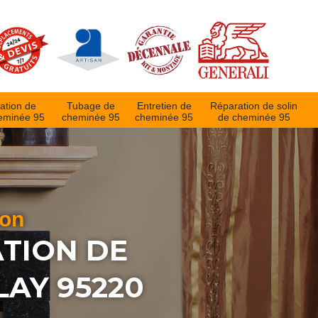
ation de
Tubage de
Entretien de
Réparation de solin
eminée 95
cheminée 95
cheminée 95
de cheminée 95
ion
ATION DE
AY 95220