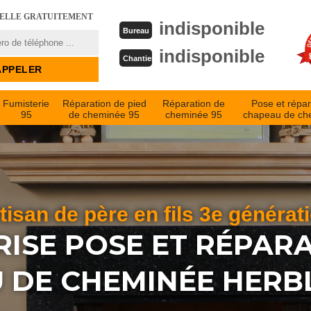
PELLE GRATUITEMENT
indisponible
Bureau
indisponible
Chantier
Fumisterie
Réparation de pied
Réparation de
Pose et répar
95
de cheminée 95
cheminée 95
chapeau de ch
tisan de père en fils 3e générat
ISE POSE ET RÉPAR
 DE CHEMINÉE HERBL