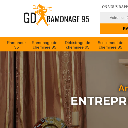
ON VOUS RAP
Ramoneur
Ramonage de
Débistrage de
Scellement de
95
cheminée 95
cheminée 95
cheminée 95
Ar
ENTREPR