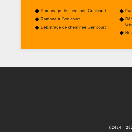
Ramonage de cheminée Genicourt
Fum
Ramoneur Genicourt
Rép
Gen
Débistrage de cheminée Genicourt
Rép
©2024 - 2