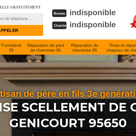
PELLE GRATUITEMENT
indisponible
Bureau
indisponible
Chantier
Fumisterie
Réparation de pied
Réparation de
Pose et répar
95
de cheminée 95
cheminée 95
chapeau de ch
tisan de père en fils 3e générat
ISE SCELLEMENT DE 
GENICOURT 95650