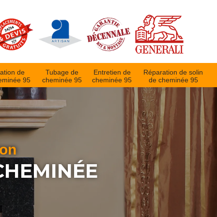
ation de
Tubage de
Entretien de
Réparation de solin
eminée 95
cheminée 95
cheminée 95
de cheminée 95
ion
CHEMINÉE