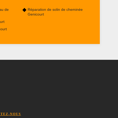
au de
Réparation de solin de cheminée
Genicourt
urt
ourt
TEZ-NOUS