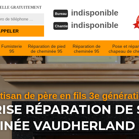
PELLE GRATUITEMENT
indisponible
Bureau
indisponible
Chantier
Fumisterie
Réparation de pied
Réparation de
Pose et répar
95
de cheminée 95
cheminée 95
chapeau de ch
tisan de père en fils 3e générat
ISE RÉPARATION DE 
INÉE VAUDHERLAND 