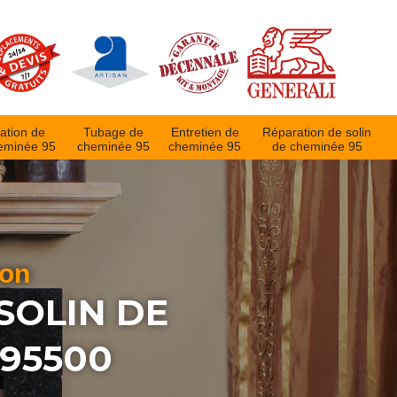
ation de
Tubage de
Entretien de
Réparation de solin
eminée 95
cheminée 95
cheminée 95
de cheminée 95
ion
SOLIN DE
95500