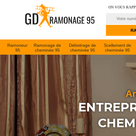
ON VOUS RAP
Ramoneur
Ramonage de
Débistrage de
Scellement de
95
cheminée 95
cheminée 95
cheminée 95
Ar
ENTREPR
CHEM