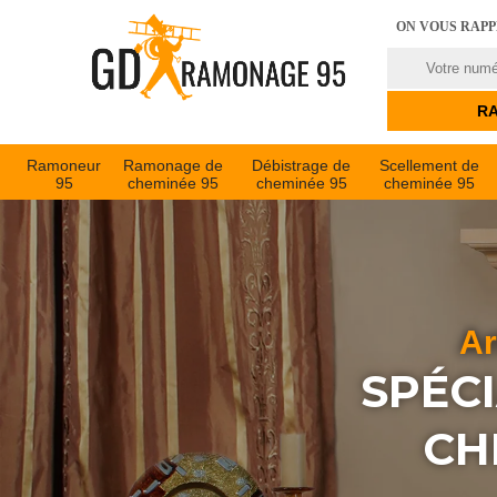
ON VOUS RAP
Ramoneur
Ramonage de
Débistrage de
Scellement de
95
cheminée 95
cheminée 95
cheminée 95
Ar
SPÉC
CH