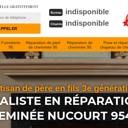
PELLE GRATUITEMENT
indisponible
Bureau
indisponible
Chantier
Fumisterie
Réparation de pied
Réparation de
Pose et répar
95
de cheminée 95
cheminée 95
chapeau de ch
tisan de père en fils 3e générat
IALISTE EN RÉPARATI
EMINÉE NUCOURT 95