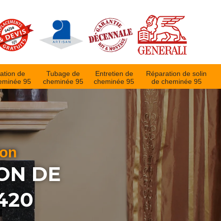
ation de
Tubage de
Entretien de
Réparation de solin
eminée 95
cheminée 95
cheminée 95
de cheminée 95
ion
ON DE
420