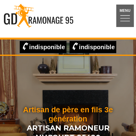
MENU
indisponible
indisponible
Artisan de père en fils 3e
génération
ARTISAN RAMONEUR