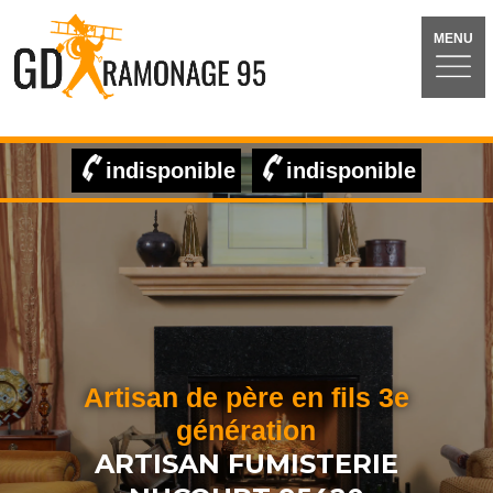
MENU
indisponible
indisponible
Artisan de père en fils 3e
génération
ARTISAN FUMISTERIE