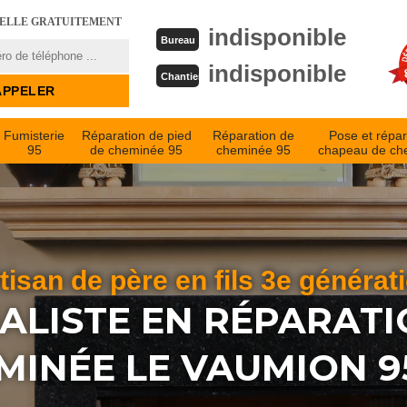
PELLE GRATUITEMENT
indisponible
Bureau
indisponible
Chantier
Fumisterie
Réparation de pied
Réparation de
Pose et répar
95
de cheminée 95
cheminée 95
chapeau de ch
tisan de père en fils 3e générat
IALISTE EN RÉPARATI
MINÉE LE VAUMION 9