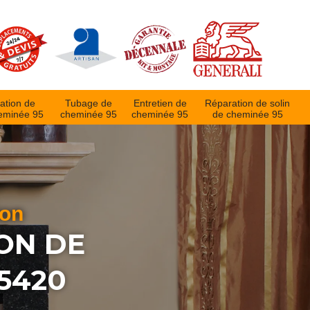
ation de
Tubage de
Entretien de
Réparation de solin
eminée 95
cheminée 95
cheminée 95
de cheminée 95
ion
ON DE
5420