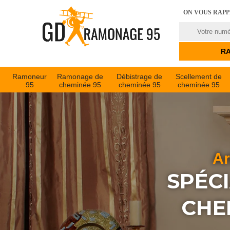
ON VOUS RAP
Ramoneur
Ramonage de
Débistrage de
Scellement de
95
cheminée 95
cheminée 95
cheminée 95
Ar
SPÉC
CHE