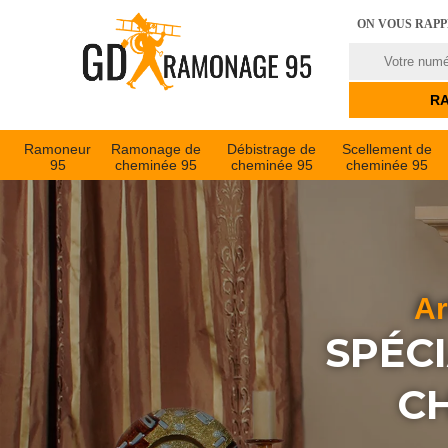
ON VOUS RAP
Ramoneur
Ramonage de
Débistrage de
Scellement de
95
cheminée 95
cheminée 95
cheminée 95
Ar
SPÉC
CH