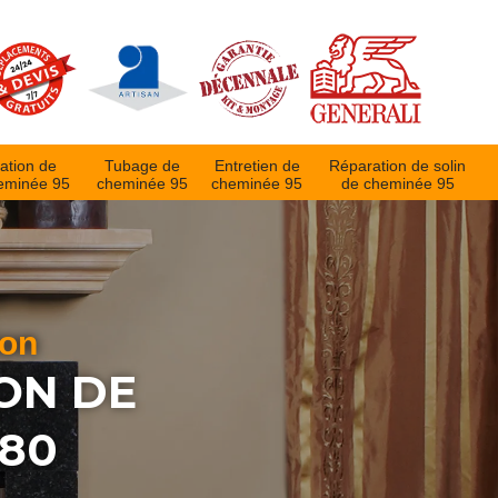
ation de
Tubage de
Entretien de
Réparation de solin
eminée 95
cheminée 95
cheminée 95
de cheminée 95
ion
ON DE
580