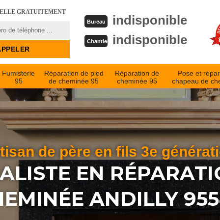
PELLE GRATUITEMENT
indisponible
Bureau
indisponible
Chantier
Fumisterie
Réparation de pied
Réparation de
Pose et répar
95
de cheminée 95
cheminée 95
chapeau de ch
tisan de père en fils 3e générat
IALISTE EN RÉPARATI
EMINÉE ANDILLY 95