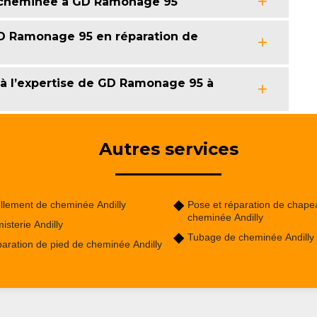
e cheminée à GD Ramonage 95
GD Ramonage 95 en réparation de
 à l’expertise de GD Ramonage 95 à
Autres services
llement de cheminée Andilly
Pose et réparation de chape
cheminée Andilly
isterie Andilly
Tubage de cheminée Andilly
aration de pied de cheminée Andilly