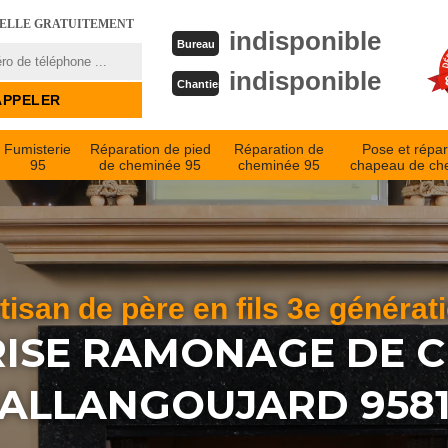
PELLE GRATUITEMENT
indisponible
Bureau
indisponible
Chantier
Fumisterie
Réparation de pied
Réparation de
Pose et répar
95
de cheminée 95
cheminée 95
chapeau de ch
tisan de père en fils 3e générat
ISE RAMONAGE DE 
ALLANGOUJARD 958