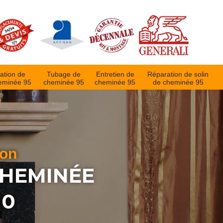
ation de
Tubage de
Entretien de
Réparation de solin
eminée 95
cheminée 95
cheminée 95
de cheminée 95
ion
CHEMINÉE
10