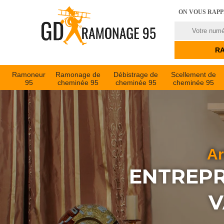
ON VOUS RAP
Ramoneur
Ramonage de
Débistrage de
Scellement de
95
cheminée 95
cheminée 95
cheminée 95
Ar
ENTREPR
V