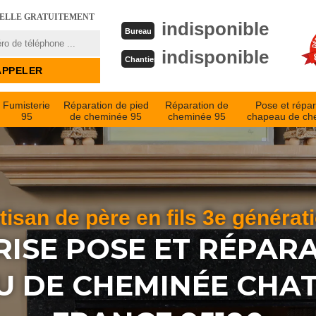
PELLE GRATUITEMENT
indisponible
Bureau
indisponible
Chantier
Fumisterie
Réparation de pied
Réparation de
Pose et répar
95
de cheminée 95
cheminée 95
chapeau de ch
tisan de père en fils 3e générat
ISE POSE ET RÉPAR
 DE CHEMINÉE CHA