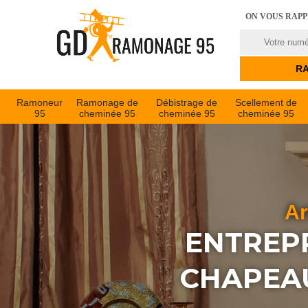
ON VOUS RAP
Ramoneur
Ramonage de
Débistrage de
Scellement de
95
cheminée 95
cheminée 95
cheminée 95
Ar
ENTREPR
CHAPEAU