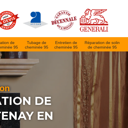
ation de
Tubage de
Entretien de
Réparation de solin
eminée 95
cheminée 95
cheminée 95
de cheminée 95
ion
ATION DE
TENAY EN