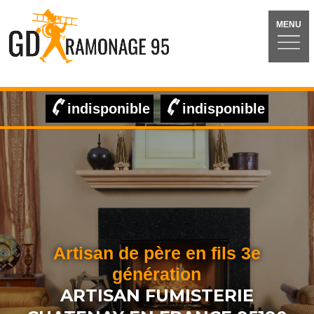
MENU
indisponible
indisponible
Artisan de père en fils 3e
génération
ARTISAN FUMISTERIE