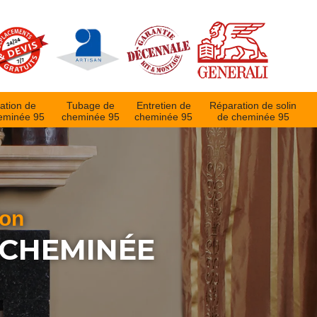
ation de
Tubage de
Entretien de
Réparation de solin
eminée 95
cheminée 95
cheminée 95
de cheminée 95
ion
 CHEMINÉE