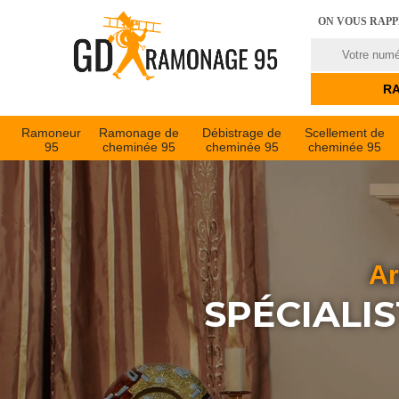
ON VOUS RAP
Ramoneur
Ramonage de
Débistrage de
Scellement de
95
cheminée 95
cheminée 95
cheminée 95
Ar
SPÉCIALI