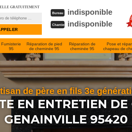
PELLE GRATUITEMENT
indisponible
Bureau
indisponible
Chantier
Fumisterie
Réparation de pied
Réparation de
Pose et répar
95
de cheminée 95
cheminée 95
chapeau de ch
tisan de père en fils 3e générat
STE EN ENTRETIEN DE
GENAINVILLE 95420