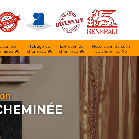
ation de
Tubage de
Entretien de
Réparation de solin
eminée 95
cheminée 95
cheminée 95
de cheminée 95
ion
 CHEMINÉE