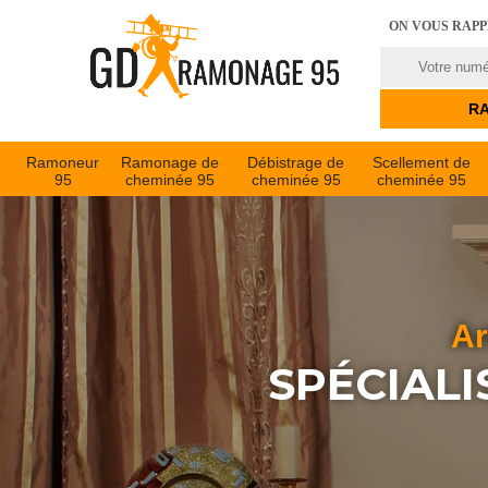
ON VOUS RAP
Ramoneur
Ramonage de
Débistrage de
Scellement de
95
cheminée 95
cheminée 95
cheminée 95
Ar
SPÉCIALI