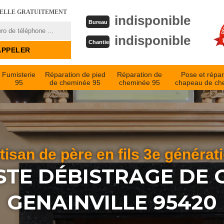
PELLE GRATUITEMENT
indisponible
Bureau
indisponible
Chantier
Fumisterie
Réparation de pied
Réparation de
Pose et répar
95
de cheminée 95
cheminée 95
chapeau de ch
tisan de père en fils 3e générat
STE DÉBISTRAGE DE
GENAINVILLE 95420