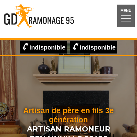
MENU
indisponible
indisponible
Artisan de père en fils 3e
génération
ARTISAN RAMONEUR