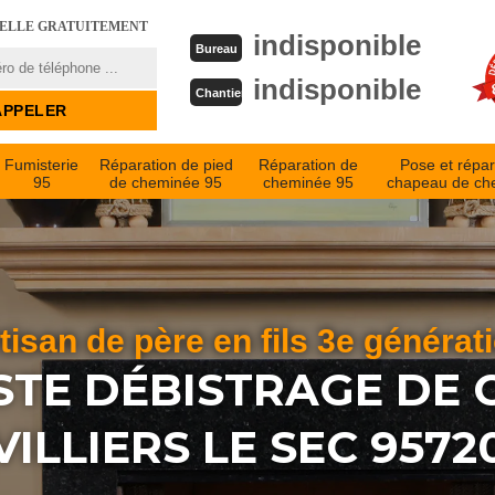
PELLE GRATUITEMENT
indisponible
Bureau
indisponible
Chantier
Fumisterie
Réparation de pied
Réparation de
Pose et répar
95
de cheminée 95
cheminée 95
chapeau de ch
tisan de père en fils 3e générat
STE DÉBISTRAGE DE
VILLIERS LE SEC 9572