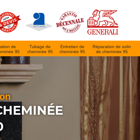
ation de
Tubage de
Entretien de
Réparation de solin
eminée 95
cheminée 95
cheminée 95
de cheminée 95
ion
 CHEMINÉE
0