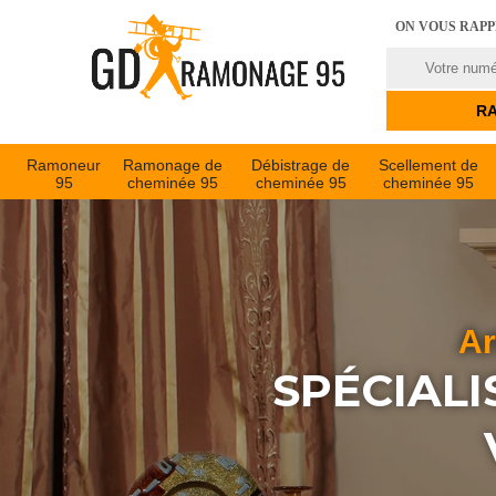
ON VOUS RAP
Ramoneur
Ramonage de
Débistrage de
Scellement de
95
cheminée 95
cheminée 95
cheminée 95
Ar
SPÉCIALI