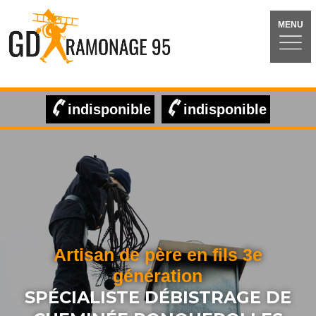
MENU
indisponible
indisponible
Artisan de père en fils 3e
génération
SPÉCIALISTE DÉBISTRAGE DE