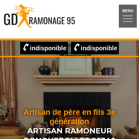
MENU
indisponible
indisponible
Artisan de père en fils 3e
génération
ARTISAN RAMONEUR