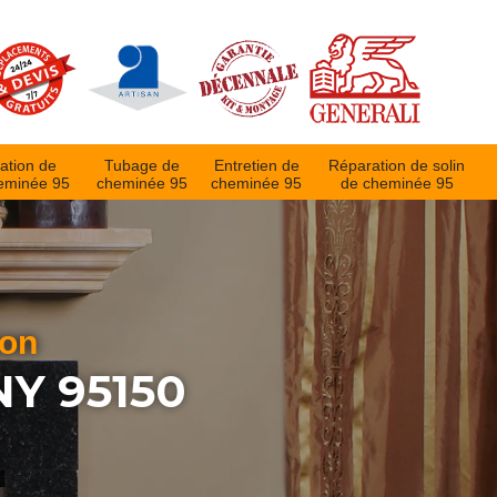
ation de
Tubage de
Entretien de
Réparation de solin
eminée 95
cheminée 95
cheminée 95
de cheminée 95
ion
Y 95150