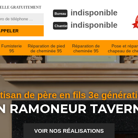
PELLE GRATUITEMENT
indisponible
Bureau
indisponible
Chantier
Fumisterie
Réparation de pied
Réparation de
Pose et répar
95
de cheminée 95
cheminée 95
chapeau de ch
tisan de père en fils 3e générat
N RAMONEUR TAVERN
VOIR NOS RÉALISATIONS