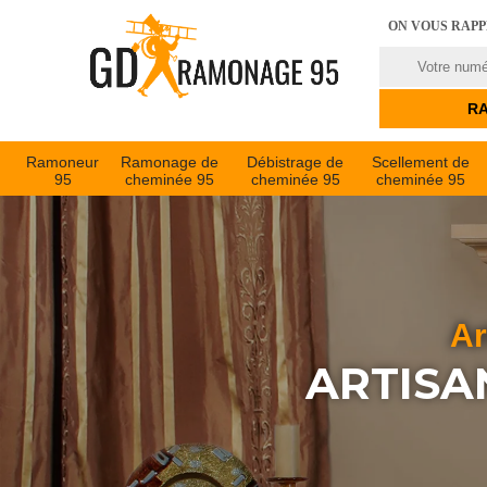
ON VOUS RAP
Ramoneur
Ramonage de
Débistrage de
Scellement de
95
cheminée 95
cheminée 95
cheminée 95
Ar
ARTISA