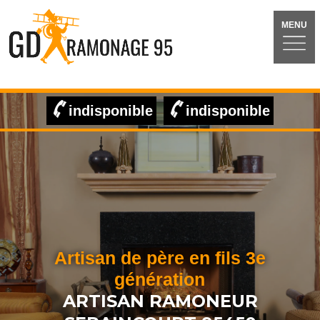
MENU
indisponible
indisponible
Artisan de père en fils 3e
génération
ARTISAN RAMONEUR