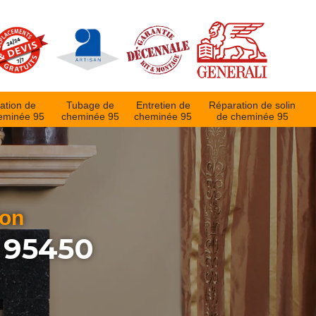
ation de
Tubage de
Entretien de
Réparation de solin
eminée 95
cheminée 95
cheminée 95
de cheminée 95
ion
 95450