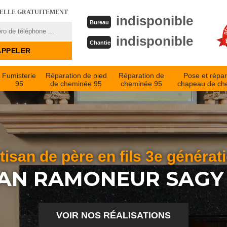
PELLE GRATUITEMENT
indisponible
Bureau
indisponible
Chantier
Fumisterie
Réparation de pied
Réparation de
Pose et répar
95
de cheminée 95
cheminée 95
chapeau de ch
tisan de père en fils 3e générat
AN RAMONEUR SAGY
VOIR NOS RÉALISATIONS