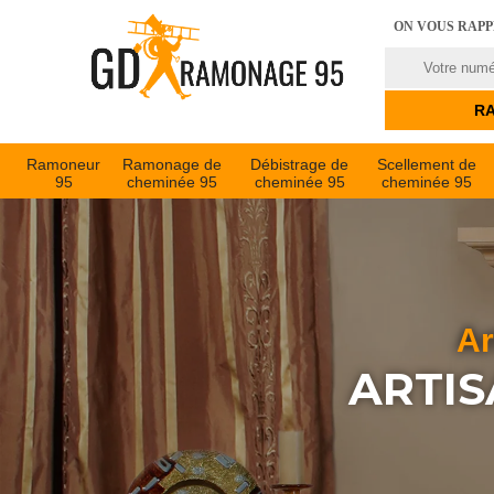
ON VOUS RAP
Ramoneur
Ramonage de
Débistrage de
Scellement de
95
cheminée 95
cheminée 95
cheminée 95
Ar
ARTIS