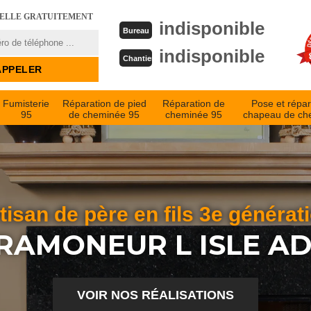
PELLE GRATUITEMENT
indisponible
Bureau
indisponible
Chantier
Fumisterie
Réparation de pied
Réparation de
Pose et répar
95
de cheminée 95
cheminée 95
chapeau de ch
tisan de père en fils 3e générat
RAMONEUR L ISLE A
VOIR NOS RÉALISATIONS