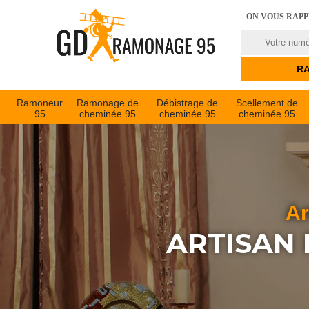
ON VOUS RAP
Ramoneur
Ramonage de
Débistrage de
Scellement de
95
cheminée 95
cheminée 95
cheminée 95
Ar
ARTISAN 