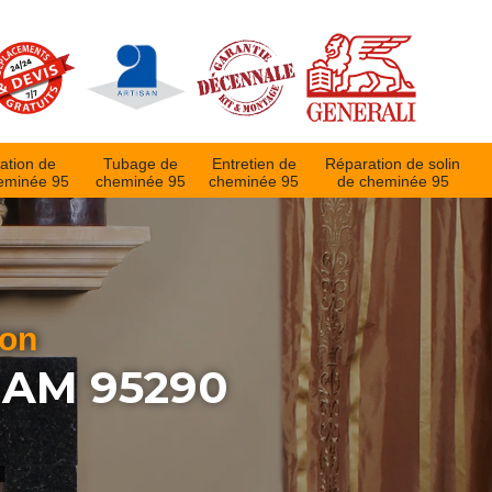
ation de
Tubage de
Entretien de
Réparation de solin
eminée 95
cheminée 95
cheminée 95
de cheminée 95
ion
DAM 95290