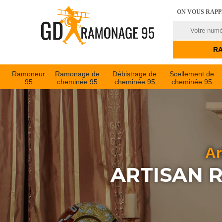
ON VOUS RAP
Ramoneur
Ramonage de
Débistrage de
Scellement de
95
cheminée 95
cheminée 95
cheminée 95
Ar
ARTISAN 