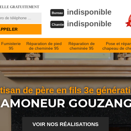
PELLE GRATUITEMENT
indisponible
Bureau
indisponible
Chantier
Fumisterie
Réparation de pied
Réparation de
Pose et répar
95
de cheminée 95
cheminée 95
chapeau de ch
tisan de père en fils 3e générat
RAMONEUR GOUZANG
VOIR NOS RÉALISATIONS