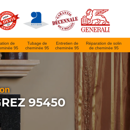
ation de
Tubage de
Entretien de
Réparation de solin
eminée 95
cheminée 95
cheminée 95
de cheminée 95
ion
REZ 95450