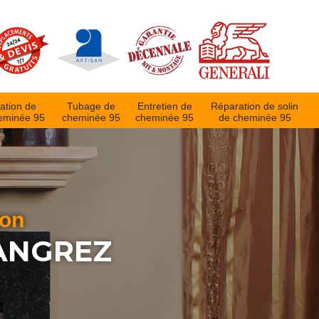
ation de
Tubage de
Entretien de
Réparation de solin
eminée 95
cheminée 95
cheminée 95
de cheminée 95
ion
ANGREZ