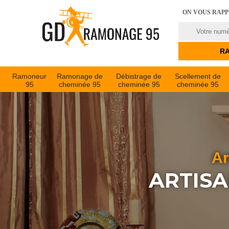
ON VOUS RAP
Ramoneur
Ramonage de
Débistrage de
Scellement de
95
cheminée 95
cheminée 95
cheminée 95
Ar
ARTIS