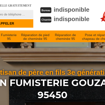
PELLE GRATUITEMENT
indisponible
Bureau
indisponible
Chantier
Fumisterie
Réparation de pied
Réparation de
Pose et répar
95
de cheminée 95
cheminée 95
chapeau de ch
tisan de père en fils 3e générat
AN FUMISTERIE GOUZ
95450