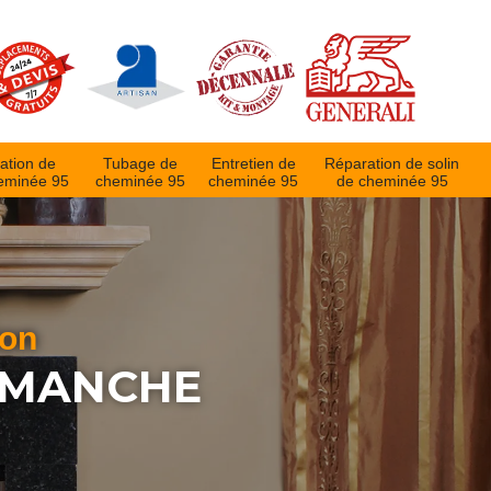
ation de
Tubage de
Entretien de
Réparation de solin
eminée 95
cheminée 95
cheminée 95
de cheminée 95
ion
IMANCHE