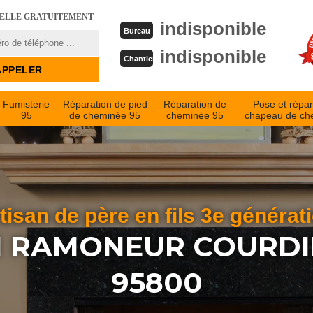
PELLE GRATUITEMENT
indisponible
Bureau
indisponible
Chantier
Fumisterie
Réparation de pied
Réparation de
Pose et répar
95
de cheminée 95
cheminée 95
chapeau de ch
tisan de père en fils 3e générat
N RAMONEUR COURD
95800