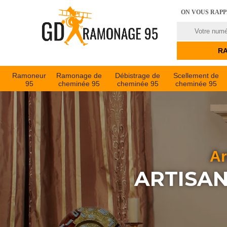
ON VOUS RAP
Ramoneur
Ramonage de
Débistrage de
Scellement de
95
cheminée 95
cheminée 95
cheminée 95
Ar
ARTISA