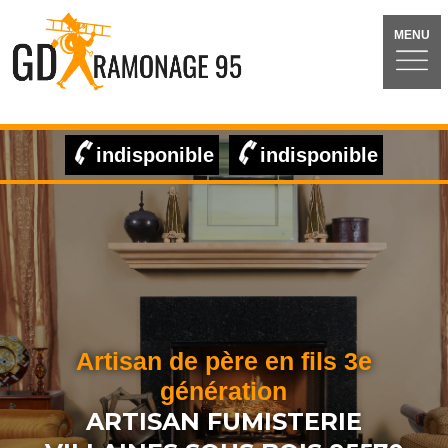
MENU
indisponible
indisponible
Artisan de père en fils 3e
génération
ARTISAN FUMISTERIE