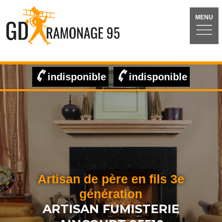
MENU
indisponible
indisponible
Artisan de père en fils 3e
génération
ARTISAN FUMISTERIE