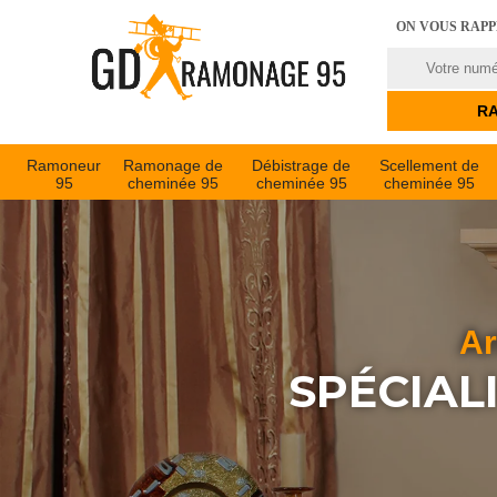
ON VOUS RAP
Ramoneur
Ramonage de
Débistrage de
Scellement de
95
cheminée 95
cheminée 95
cheminée 95
Ar
SPÉCIAL