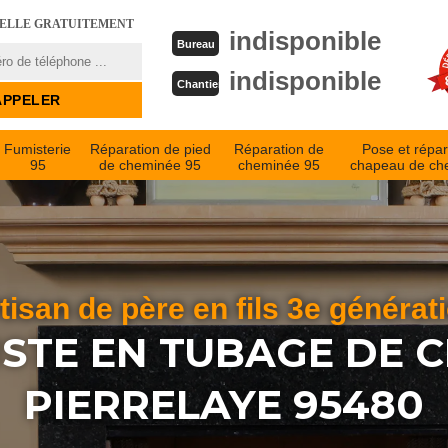
PELLE GRATUITEMENT
indisponible
Bureau
indisponible
Chantier
Fumisterie
Réparation de pied
Réparation de
Pose et répar
95
de cheminée 95
cheminée 95
chapeau de ch
tisan de père en fils 3e générat
ISTE EN TUBAGE DE 
PIERRELAYE 95480