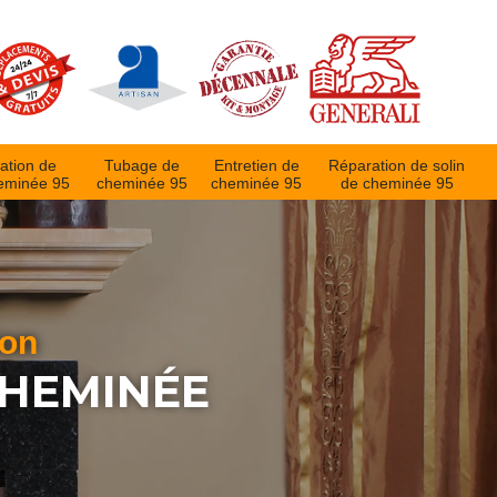
ation de
Tubage de
Entretien de
Réparation de solin
eminée 95
cheminée 95
cheminée 95
de cheminée 95
ion
CHEMINÉE