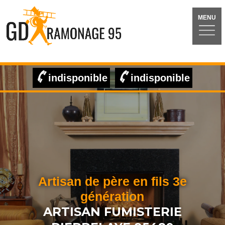
MENU
indisponible
indisponible
Artisan de père en fils 3e
génération
ARTISAN FUMISTERIE