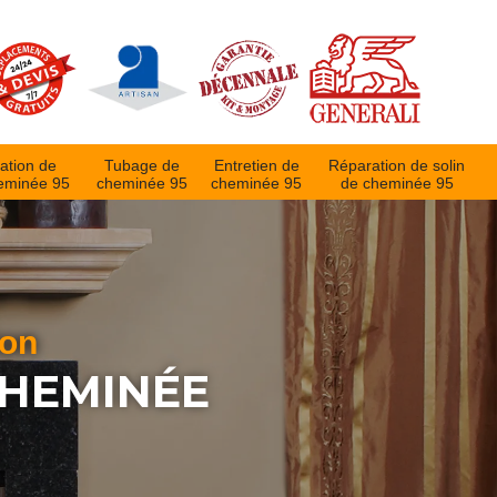
ation de
Tubage de
Entretien de
Réparation de solin
eminée 95
cheminée 95
cheminée 95
de cheminée 95
ion
CHEMINÉE