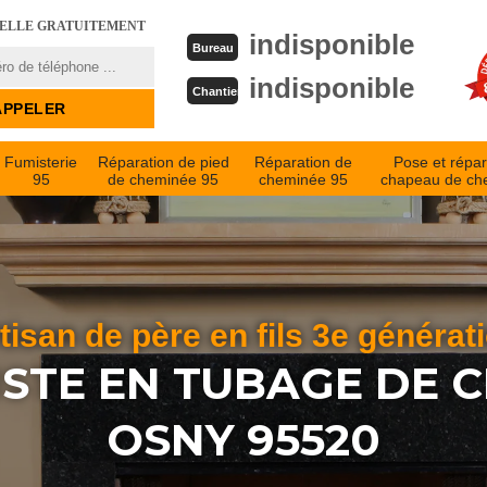
PELLE GRATUITEMENT
indisponible
Bureau
indisponible
Chantier
Fumisterie
Réparation de pied
Réparation de
Pose et répar
95
de cheminée 95
cheminée 95
chapeau de ch
tisan de père en fils 3e générat
ISTE EN TUBAGE DE 
OSNY 95520