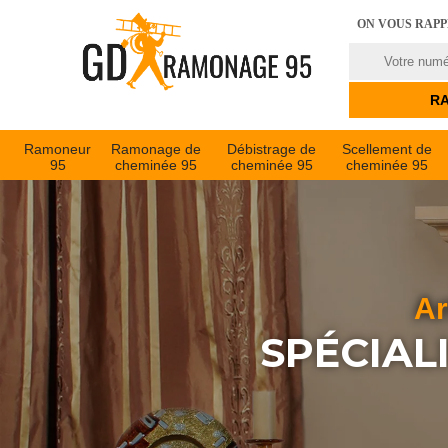
ON VOUS RAP
Ramoneur
Ramonage de
Débistrage de
Scellement de
95
cheminée 95
cheminée 95
cheminée 95
Ar
SPÉCIAL