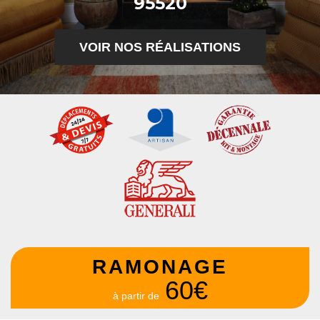
95520
VOIR NOS RÉALISATIONS
RAMONAGE
60€
à partir de