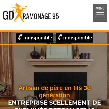
MENU
indisponible
indisponible
Artisan de père en fils 3e
génération
ENTREPRISE SCELLEMENT DE