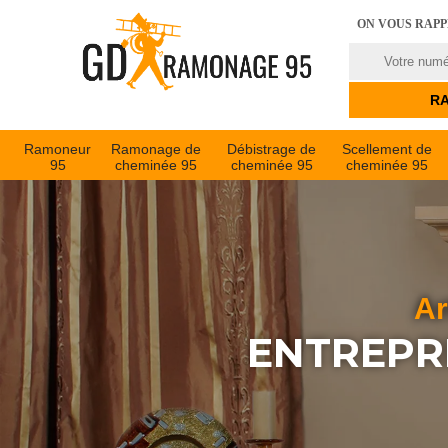
ON VOUS RAP
Ramoneur
Ramonage de
Débistrage de
Scellement de
95
cheminée 95
cheminée 95
cheminée 95
Ar
ENTREPR