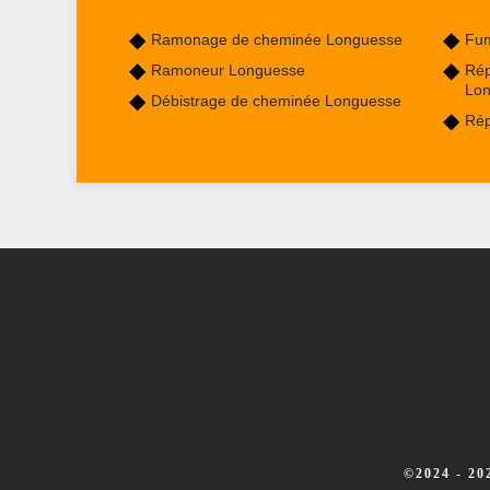
Ramonage de cheminée Longuesse
Fum
Ramoneur Longuesse
Rép
Lo
Débistrage de cheminée Longuesse
Rép
©2024 - 2