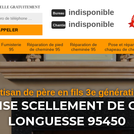
PELLE GRATUITEMENT
indisponible
Bureau
indisponible
Chantier
Fumisterie
Réparation de pied
Réparation de
Pose et répar
95
de cheminée 95
cheminée 95
chapeau de ch
tisan de père en fils 3e générat
ISE SCELLEMENT DE 
LONGUESSE 95450