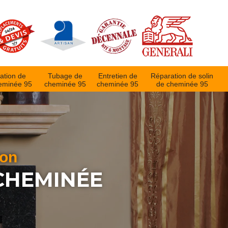
ation de
Tubage de
Entretien de
Réparation de solin
eminée 95
cheminée 95
cheminée 95
de cheminée 95
ion
CHEMINÉE