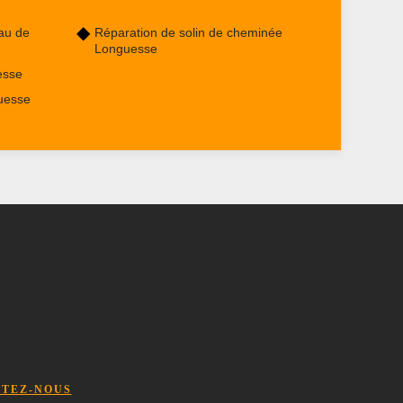
au de
Réparation de solin de cheminée
Longuesse
esse
uesse
TEZ-NOUS