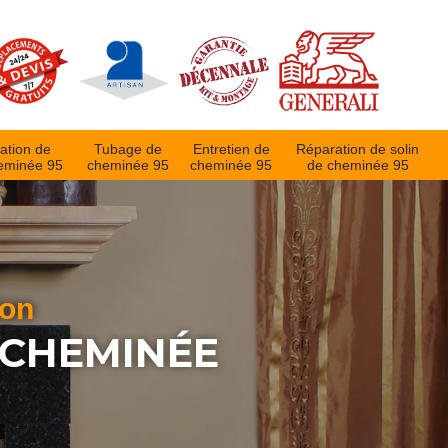
ation de
Tubage de
Entretien de
Réparation de solin
eminée 95
cheminée 95
cheminée 95
de cheminée 95
ion
 CHEMINÉE