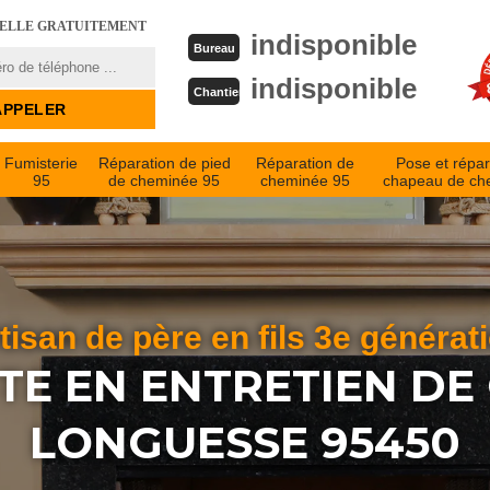
PELLE GRATUITEMENT
indisponible
Bureau
indisponible
Chantier
Fumisterie
Réparation de pied
Réparation de
Pose et répar
95
de cheminée 95
cheminée 95
chapeau de ch
tisan de père en fils 3e générat
STE EN ENTRETIEN DE
LONGUESSE 95450