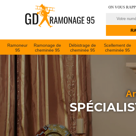
ON VOUS RAP
Ramoneur
Ramonage de
Débistrage de
Scellement de
95
cheminée 95
cheminée 95
cheminée 95
Ar
SPÉCIALI