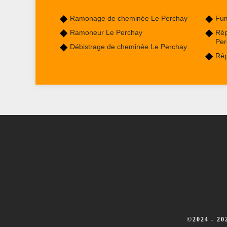
Ramonage de cheminée Le Perchay
Fum
Ramoneur Le Perchay
Rép
Per
Débistrage de cheminée Le Perchay
Rép
©2024 - 2