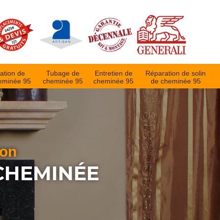
ation de
Tubage de
Entretien de
Réparation de solin
eminée 95
cheminée 95
cheminée 95
de cheminée 95
ion
CHEMINÉE