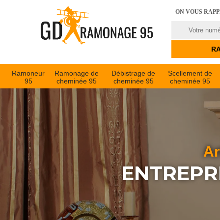
ON VOUS RAP
Ramoneur
Ramonage de
Débistrage de
Scellement de
95
cheminée 95
cheminée 95
cheminée 95
Ar
ENTREPR