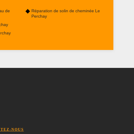
au de
Réparation de solin de cheminée Le
Perchay
chay
erchay
TEZ-NOUS