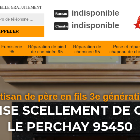
PELLE GRATUITEMENT
indisponible
Bureau
indisponible
Chantier
Fumisterie
Réparation de pied
Réparation de
Pose et répar
95
de cheminée 95
cheminée 95
chapeau de ch
tisan de père en fils 3e générat
ISE SCELLEMENT DE 
LE PERCHAY 95450