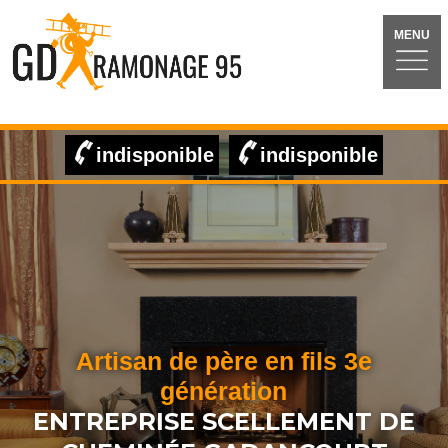
MENU
indisponible
indisponible
Artisan de père en fils 3e
génération
ENTREPRISE SCELLEMENT DE